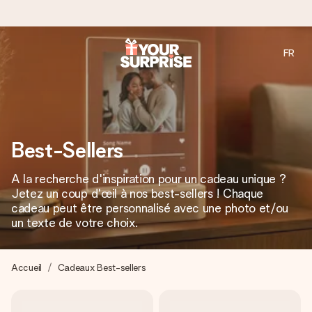
FR
Commandé ce jour, expédié sous 24h
Nous préparons votre cadeau avec attention et l’envoyons
en un éclair – pour que vous puissiez l’offrir au bon moment,
quand cela compte le plus.
Best-Sellers
A la recherche d'inspiration pour un cadeau unique ?
4,7 (sur la base de +15 000 avis)
Jetez un coup d'œil à nos best-sellers ! Chaque
Nos cadeaux sont appréciés. Les clients nous attribuent
cadeau peut être personnalisé avec une photo et/ou
une note de 4,7 sur Google Reviews (total de tous les
un texte de votre choix.
pays où nous sommes présents).
Accueil
Cadeaux Best-sellers
Carte de vœux gratuite