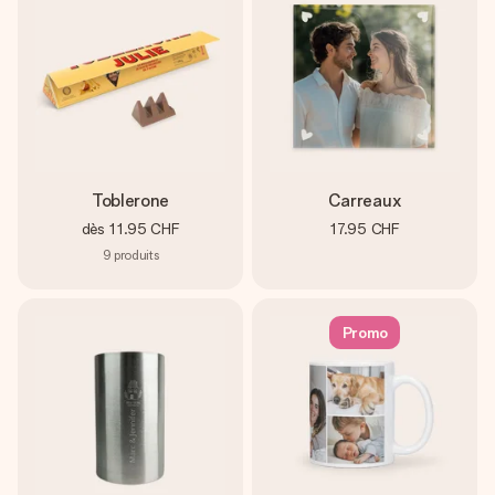
Créez quelque chose d’unique en quelques étapes – avec
son prénom, votre photo ou un message qui touche le cœur.
Sans complications, juste tout l’amour pour le moment idéal.
Toblerone
Carreaux
dès
11.95 CHF
17.95 CHF
9
produits
Promo