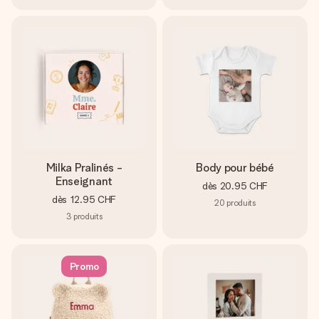
Milka Pralinés -
Body pour bébé
Enseignant
dès
20.95 CHF
dès
12.95 CHF
20
produits
3
produits
Promo