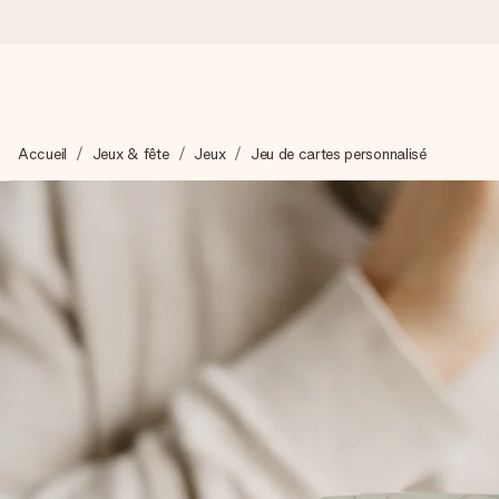
Commandé ce jour, expédié sous 24h
Accueil
Jeux & fête
Jeux
Jeu de cartes personnalisé
Nous préparons votre cadeau avec attention et l’envoyons en un
4,7 (sur la base de +15 000 avis)
Nos cadeaux sont appréciés. Les clients nous attribuent une
Carte de vœux gratuite
Créez quelque chose d’unique en quelques étapes – avec son p