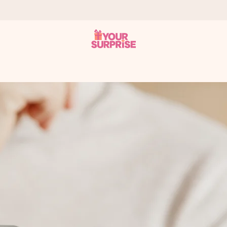
 éclair – pour que vous puissiez l’offrir au bon moment, quand cel
 note de 4,7 sur Google Reviews (total de tous les pays où nous s
rénom, votre photo ou un message qui touche le cœur. Sans complic