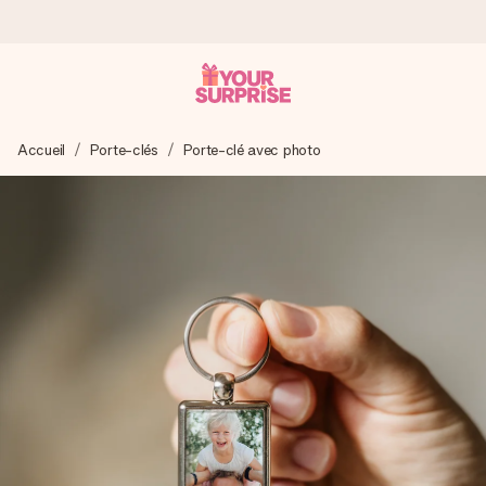
Commandé ce jour, expédié sous 24h
Accueil
Porte-clés
Porte-clé avec photo
Nous préparons votre cadeau avec attention et l’envoyons
en un éclair – pour que vous puissiez l’offrir au bon moment,
quand cela compte le plus.
4,7 (sur la base de +15 000 avis)
Nos cadeaux sont appréciés. Les clients nous attribuent
une note de 4,7 sur Google Reviews (total de tous les
pays où nous sommes présents).
Carte de vœux gratuite