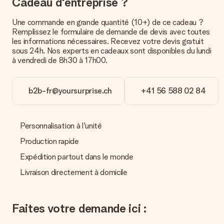
Cadeau d'entreprise ?
Paiement
Une commande en grande quantité (10+) de ce cadeau ?
Comment puis-je régler ma commande ?
Remplissez le formulaire de demande de devis avec toutes
Nous proposons les formes de paiement suivantes : Paypal,
les informations nécessaires. Recevez votre devis gratuit
carte bancaire ou par virement bancaire. Comptez un délai de
sous 24h. Nos experts en cadeaux sont disponibles du lundi
3 jours supplémentaires pour la livraison de votre cadeau en
à vendredi de 8h30 à 17h00.
cas de paiement par virement bancaire.
Réception du cadeau
b2b-fr@yoursurprise.ch
+41 56 588 02 84
Que puis-je faire si le cadeau ne me convient pas tout à
fait ?
Nous déplorons le fait que votre cadeau ne vous plaise pas.
Personnalisation à l'unité
Vous pouvez dans ce cas contacter notre service client qui
vous aidera à trouver une solution satisfaisante.
Production rapide
Expédition partout dans le monde
La facture est-elle envoyée avec le cadeau ?
Nous n’envoyons pas de facture avec le cadeau. Nous vous
Livraison directement à domicile
l’envoyons par e-mail avec la confirmation de commande. Vous
pouvez de même retrouver votre facture dans votre espace
personnel MySurprise. Vous pouvez ainsi être tranquille et
Faites votre demande ici :
envoyer directement le cadeau à l’heureux destinataire, pour
un véritable effet surprise !