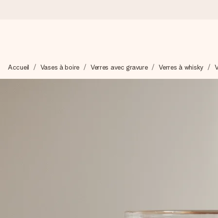
Commandé ce jour, expédié sous 24h
Accueil
Vases à boire
Verres avec gravure
Verres à whisky
V
Nous préparons votre cadeau avec attention et l’envoyons en un
4,7 (sur la base de +15 000 avis)
Nos cadeaux sont appréciés. Les clients nous attribuent une
Carte de vœux gratuite
Créez quelque chose d’unique en quelques étapes – avec son p