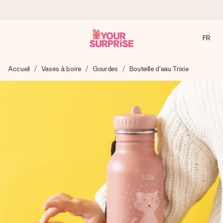
FR
Commandé ce jour, expédié sous 24h
Accueil
Vases à boire
Gourdes
Bouteille d'eau Trixie
Nous préparons votre cadeau avec attention et l’envoyons
en un éclair – pour que vous puissiez l’offrir au bon moment,
quand cela compte le plus.
4,7 (sur la base de +15 000 avis)
Nos cadeaux sont appréciés. Les clients nous attribuent
une note de 4,7 sur Google Reviews (total de tous les
pays où nous sommes présents).
Carte de vœux gratuite