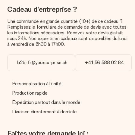
contacter notre service client.
Cadeau d'entreprise ?
Paiement
Une commande en grande quantité (10+) de ce cadeau ?
Comment puis-je régler ma commande ?
Remplissez le formulaire de demande de devis avec toutes
Nous proposons les formes de paiement suivantes : Paypal,
les informations nécessaires. Recevez votre devis gratuit
carte bancaire ou par virement bancaire. Comptez un délai de
sous 24h. Nos experts en cadeaux sont disponibles du lundi
3 jours supplémentaires pour la livraison de votre cadeau en
à vendredi de 8h30 à 17h00.
cas de paiement par virement bancaire.
Réception du cadeau
b2b-fr@yoursurprise.ch
+41 56 588 02 84
Que puis-je faire si le cadeau ne me convient pas tout à
fait ?
Nous déplorons le fait que votre cadeau ne vous plaise pas.
Personnalisation à l'unité
Vous pouvez dans ce cas contacter notre service client qui
vous aidera à trouver une solution satisfaisante.
Production rapide
Expédition partout dans le monde
La facture est-elle envoyée avec le cadeau ?
Nous n’envoyons pas de facture avec le cadeau. Nous vous
Livraison directement à domicile
l’envoyons par e-mail avec la confirmation de commande. Vous
pouvez de même retrouver votre facture dans votre espace
personnel MySurprise. Vous pouvez ainsi être tranquille et
Faites votre demande ici :
envoyer directement le cadeau à l’heureux destinataire, pour