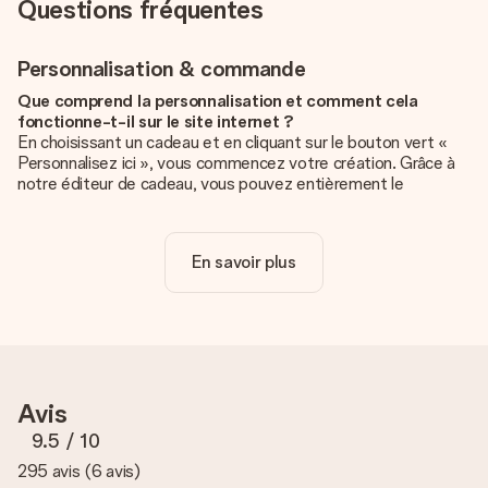
Questions fréquentes
Personnalisation & commande
Que comprend la personnalisation et comment cela
fonctionne-t-il sur le site internet ?
En choisissant un cadeau et en cliquant sur le bouton vert «
Personnalisez ici », vous commencez votre création. Grâce à
notre éditeur de cadeau, vous pouvez entièrement le
personnaliser à souhait en y ajoutant vos photos et/ou texte.
Vous pouvez même, si vous le désirez, choisir un design
unique pour ajouter une touche finale à votre cadeau.
En savoir plus
La personnalisation est-elle comprise dans le prix ?
Le prix affiché sur le site internet comprend la
personnalisation de votre cadeau. Bien plus simple ainsi !
Comment savoir si ma photo est de qualité suffisante ?
Nous voulons nous assurer que tu es entièrement satisfait de
Avis
ton cadeau. C'est pourquoi il est important d'utiliser des
photos de haute qualité. Si tu n'es pas sûr de la qualité de ton
9.5
/ 10
image, contacte notre équipe du service clientèle et joins ta
295 avis
(
6 avis
)
photo au cadeau que tu souhaites commander. Ils pourront