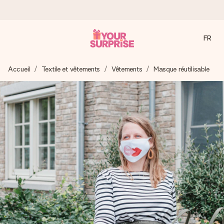
FR
Commandé ce jour, expédié sous 24h
Accueil
Textile et vêtements
Vêtements
Masque réutilisable
Nous préparons votre cadeau avec attention et l’envoyons
en un éclair – pour que vous puissiez l’offrir au bon moment,
quand cela compte le plus.
4,7 (sur la base de +15 000 avis)
Nos cadeaux sont appréciés. Les clients nous attribuent
une note de 4,7 sur Google Reviews (total de tous les
pays où nous sommes présents).
Carte de vœux gratuite