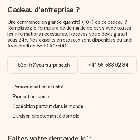
contacter notre service client.
Cadeau d'entreprise ?
Paiement
Une commande en grande quantité (10+) de ce cadeau ?
Comment puis-je régler ma commande ?
Remplissez le formulaire de demande de devis avec toutes
Nous proposons les formes de paiement suivantes : Paypal,
les informations nécessaires. Recevez votre devis gratuit
carte bancaire ou par virement bancaire. Comptez un délai de
sous 24h. Nos experts en cadeaux sont disponibles du lundi
3 jours supplémentaires pour la livraison de votre cadeau en
à vendredi de 8h30 à 17h00.
cas de paiement par virement bancaire.
Réception du cadeau
b2b-fr@yoursurprise.ch
+41 56 588 02 84
Que puis-je faire si le cadeau ne me convient pas tout à
fait ?
Nous déplorons le fait que votre cadeau ne vous plaise pas.
Personnalisation à l'unité
Vous pouvez dans ce cas contacter notre service client qui
vous aidera à trouver une solution satisfaisante.
Production rapide
Expédition partout dans le monde
La facture est-elle envoyée avec le cadeau ?
Nous n’envoyons pas de facture avec le cadeau. Nous vous
Livraison directement à domicile
l’envoyons par e-mail avec la confirmation de commande. Vous
pouvez de même retrouver votre facture dans votre espace
personnel MySurprise. Vous pouvez ainsi être tranquille et
Faites votre demande ici :
envoyer directement le cadeau à l’heureux destinataire, pour