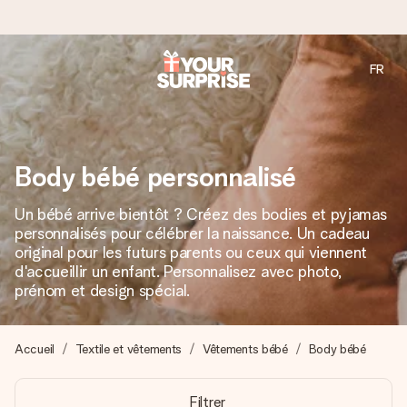
FR
Commandé ce jour, expédié sous 24h
Nous préparons votre cadeau avec attention et l’envoyons
en un éclair – pour que vous puissiez l’offrir au bon moment,
quand cela compte le plus.
Body bébé personnalisé
Un bébé arrive bientôt ? Créez des bodies et pyjamas
personnalisés pour célébrer la naissance. Un cadeau
4,7 (sur la base de +15 000 avis)
original pour les futurs parents ou ceux qui viennent
Nos cadeaux sont appréciés. Les clients nous attribuent
d'accueillir un enfant. Personnalisez avec photo,
une note de 4,7 sur Google Reviews (total de tous les
prénom et design spécial.
pays où nous sommes présents).
Accueil
Textile et vêtements
Vêtements bébé
Body bébé
Carte de vœux gratuite
Filtrer