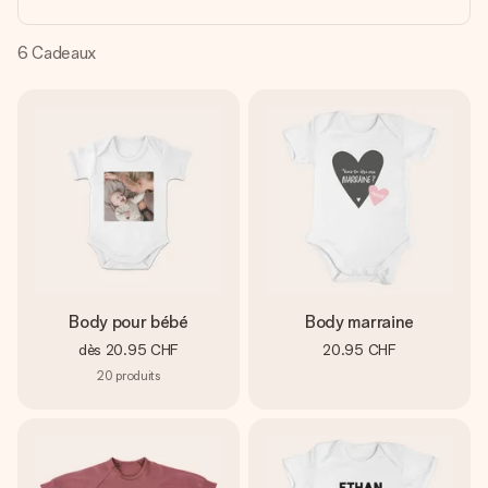
Créez quelque chose d’unique en quelques étapes – avec
son prénom, votre photo ou un message qui touche le cœur.
Sans complications, juste tout l’amour pour le moment idéal.
6
Cadeaux
Body pour bébé
Body marraine
dès
20.95 CHF
20.95 CHF
20
produits