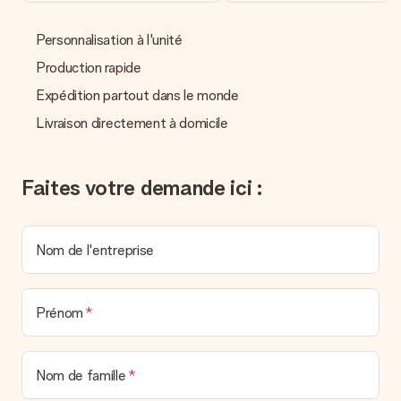
Nous n’envoyons pas de facture avec le cadeau. Nous vous
l’envoyons par e-mail avec la confirmation de commande. Vous
Personnalisation à l'unité
pouvez de même retrouver votre facture dans votre espace
personnel MySurprise. Vous pouvez ainsi être tranquille et
Production rapide
envoyer directement le cadeau à l’heureux destinataire, pour
Expédition partout dans le monde
un véritable effet surprise !
Livraison directement à domicile
Faites votre demande ici :
Nom de l'entreprise
Prénom
Nom de famille