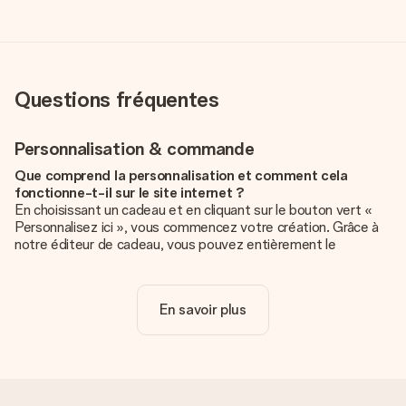
Questions fréquentes
Personnalisation & commande
Que comprend la personnalisation et comment cela
fonctionne-t-il sur le site internet ?
En choisissant un cadeau et en cliquant sur le bouton vert «
Personnalisez ici », vous commencez votre création. Grâce à
notre éditeur de cadeau, vous pouvez entièrement le
personnaliser à souhait en y ajoutant vos photos et/ou texte.
Vous pouvez même, si vous le désirez, choisir un design
unique pour ajouter une touche finale à votre cadeau.
En savoir plus
La personnalisation est-elle comprise dans le prix ?
Le prix affiché sur le site internet comprend la
personnalisation de votre cadeau. Bien plus simple ainsi !
Comment savoir si ma photo est de qualité suffisante ?