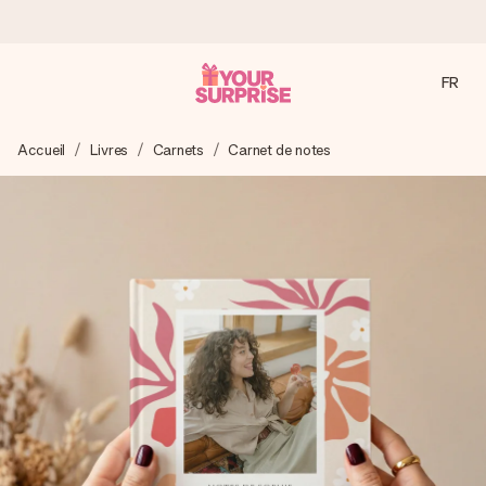
FR
Commandé ce jour, expédié sous 24h
Accueil
Livres
Carnets
Carnet de notes
Nous préparons votre cadeau avec attention et l’envoyons
en un éclair – pour que vous puissiez l’offrir au bon moment,
quand cela compte le plus.
4,7 (sur la base de +15 000 avis)
Nos cadeaux sont appréciés. Les clients nous attribuent
une note de 4,7 sur Google Reviews (total de tous les
pays où nous sommes présents).
Carte de vœux gratuite