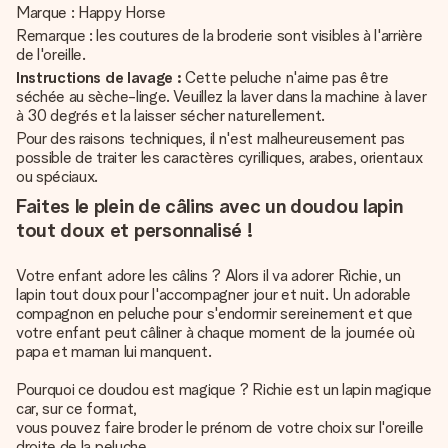
Marque : Happy Horse
Remarque : les coutures de la broderie sont visibles à l'arrière
de l'oreille.
Instructions de lavage :
Cette peluche n'aime pas être
séchée au sèche-linge. Veuillez la laver dans la machine à laver
à 30 degrés et la laisser sécher naturellement.
Pour des raisons techniques, il n'est malheureusement pas
possible de traiter les caractères cyrilliques, arabes, orientaux
ou spéciaux.
Faites le plein de câlins avec un doudou lapin
tout doux et personnalisé !
Votre enfant adore les câlins ? Alors il va adorer Richie, un
lapin tout doux pour l'accompagner jour et nuit. Un adorable
compagnon en peluche pour s'endormir sereinement et que
votre enfant peut câliner à chaque moment de la journée où
papa et maman lui manquent.
Pourquoi ce doudou est magique ? Richie est un lapin magique
car, sur ce format,
vous pouvez faire broder le prénom de votre choix sur l'oreille
droite de la peluche