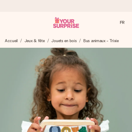
FR
Commandé ce jour, expédié sous 24h
Accueil
Jeux & fête
Jouets en bois
Bus animaux - Trixie
Nous préparons votre cadeau avec attention et l’envoyons
en un éclair – pour que vous puissiez l’offrir au bon moment,
quand cela compte le plus.
4,7 (sur la base de +15 000 avis)
Nos cadeaux sont appréciés. Les clients nous attribuent
une note de 4,7 sur Google Reviews (total de tous les
pays où nous sommes présents).
Carte de vœux gratuite