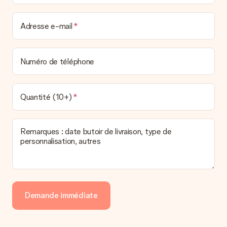
Comment puis-je régler ma commande ?
Nous proposons les formes de paiement suivantes : Paypal,
carte bancaire ou par virement bancaire. Comptez un délai de
Adresse e-mail
3 jours supplémentaires pour la livraison de votre cadeau en
cas de paiement par virement bancaire.
Réception du cadeau
Numéro de téléphone
Que puis-je faire si le cadeau ne me convient pas tout à
fait ?
Nous déplorons le fait que votre cadeau ne vous plaise pas.
Quantité (10+)
Vous pouvez dans ce cas contacter notre service client qui
vous aidera à trouver une solution satisfaisante.
Remarques : date butoir de livraison, type de
La facture est-elle envoyée avec le cadeau ?
personnalisation, autres
Nous n’envoyons pas de facture avec le cadeau. Nous vous
l’envoyons par e-mail avec la confirmation de commande. Vous
pouvez de même retrouver votre facture dans votre espace
personnel MySurprise. Vous pouvez ainsi être tranquille et
envoyer directement le cadeau à l’heureux destinataire, pour
un véritable effet surprise !
Demande immédiate