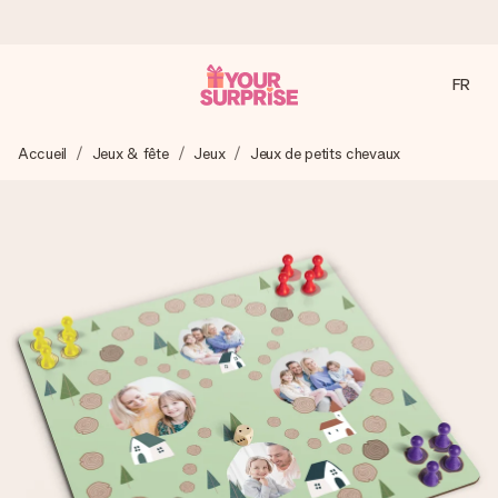
FR
Commandé ce jour, expédié sous 24h
Accueil
Jeux & fête
Jeux
Jeux de petits chevaux
Nous préparons votre cadeau avec attention et l’envoyons
en un éclair – pour que vous puissiez l’offrir au bon moment,
quand cela compte le plus.
4,7 (sur la base de +15 000 avis)
Nos cadeaux sont appréciés. Les clients nous attribuent
une note de 4,7 sur Google Reviews (total de tous les
pays où nous sommes présents).
Carte de vœux gratuite