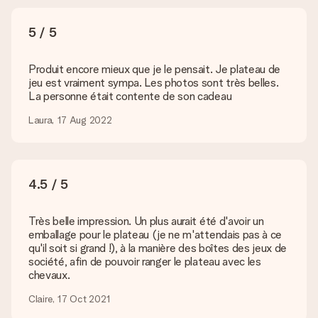
Quels formats dois-je utiliser pour le téléchargement ?
5 / 5
Vous pouvez utiliser les formats JPG et PNG et les
télécharger dans notre éditeur de cadeau. Si ces termes vous
paraissent trop techniques ou si vous disposez d’une photo
Produit encore mieux que je le pensait. Je plateau de
sous un autre format, n’hésitez pas à contacter notre service
jeu est vraiment sympa. Les photos sont très belles.
client. Nous vous aiderons à réaliser votre cadeau !
La personne était contente de son cadeau
Que faire si la couleur ou l’option choisie n’est pas
Laura, 17 Aug 2022
disponible ?
Si vous cherchez un cadeau en particulier ou un cadeau d’une
couleur spécifique, et que ces derniers ne sont pas
disponibles sur notre site internet, veuillez contacter notre
4.5 / 5
service client. Nous serons ravis de vous aider.
Comment ajouter une carte à mon cadeau ? / Comment
Très belle impression. Un plus aurait été d'avoir un
se présente cette carte ?
emballage pour le plateau (je ne m'attendais pas à ce
En cliquant sur le bouton vert « Carte cadeau gratuite » une
qu'il soit si grand !), à la manière des boîtes des jeux de
fois dans le panier, vous pouvez ajouter une carte à votre
société, afin de pouvoir ranger le plateau avec les
cadeau. Vous pouvez y écrire un message personnel pour que
chevaux.
l’heureux destinataire puisse savoir qui lui a envoyé cette
agréable surprise.
Claire, 17 Oct 2021