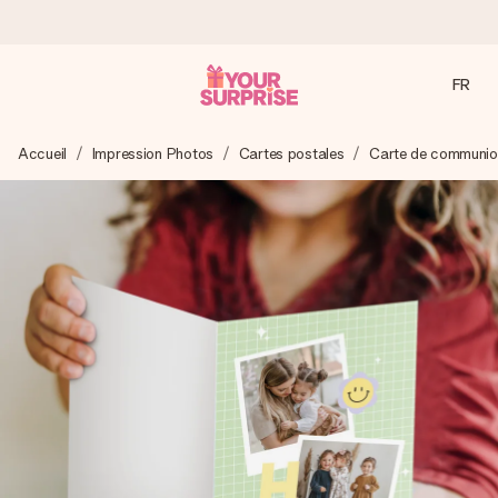
FR
Commandé ce jour, expédié sous 24h
Accueil
Impression Photos
Cartes postales
Carte de communio
Nous préparons votre cadeau avec attention et l’envoyons
en un éclair – pour que vous puissiez l’offrir au bon moment,
quand cela compte le plus.
4,7 (sur la base de +15 000 avis)
Nos cadeaux sont appréciés. Les clients nous attribuent
une note de 4,7 sur Google Reviews (total de tous les
pays où nous sommes présents).
Carte de vœux gratuite