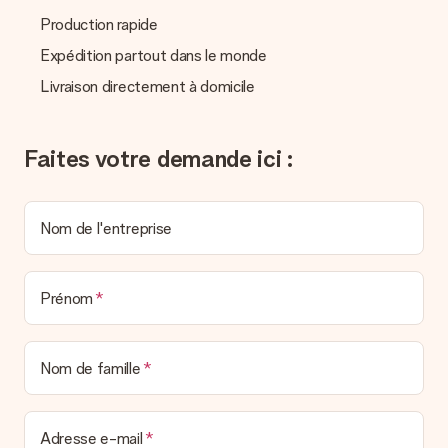
La facture est-elle envoyée avec le cadeau ?
Nous n’envoyons pas de facture avec le cadeau. Nous vous
Production rapide
l’envoyons par e-mail avec la confirmation de commande. Vous
Expédition partout dans le monde
pouvez de même retrouver votre facture dans votre espace
personnel MySurprise. Vous pouvez ainsi être tranquille et
Livraison directement à domicile
envoyer directement le cadeau à l’heureux destinataire, pour
un véritable effet surprise !
Faites votre demande ici :
Nom de l'entreprise
Prénom
Nom de famille
Adresse e-mail