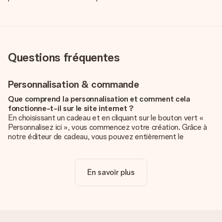
Questions fréquentes
Personnalisation & commande
Que comprend la personnalisation et comment cela
fonctionne-t-il sur le site internet ?
En choisissant un cadeau et en cliquant sur le bouton vert «
Personnalisez ici », vous commencez votre création. Grâce à
notre éditeur de cadeau, vous pouvez entièrement le
personnaliser à souhait en y ajoutant vos photos et/ou texte.
Vous pouvez même, si vous le désirez, choisir un design
unique pour ajouter une touche finale à votre cadeau.
En savoir plus
La personnalisation est-elle comprise dans le prix ?
Le prix affiché sur le site internet comprend la
personnalisation de votre cadeau. Bien plus simple ainsi !
Comment savoir si ma photo est de qualité suffisante ?