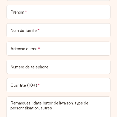
Nous n’envoyons pas de facture avec le cadeau. Nous vous
l’envoyons par e-mail avec la confirmation de commande. Vous
Prénom
pouvez de même retrouver votre facture dans votre espace
personnel MySurprise. Vous pouvez ainsi être tranquille et
envoyer directement le cadeau à l’heureux destinataire, pour
un véritable effet surprise !
Nom de famille
Adresse e-mail
Numéro de téléphone
Quantité (10+)
Remarques : date butoir de livraison, type de
personnalisation, autres