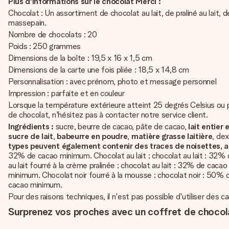
Plus d'informations sur le chocolat Merci :
Chocolat : Un assortiment de chocolat au lait, de praliné au lait
massepain.
Nombre de chocolats : 20
Poids : 250 grammes
Dimensions de la boîte : 19,5 x 16 x 1,5 cm
Dimensions de la carte une fois pliée : 18,5 x 14,8 cm
Personnalisation : avec prénom, photo et message personnel
Impression : parfaite et en couleur
Lorsque la température extérieure atteint 25 degrés Celsius ou
de chocolat, n'hésitez pas à contacter notre service client.
Ingrédients :
sucre, beurre de cacao, pâte de cacao,
lait entier
sucre de lait
,
babeurre en poudre
,
matière grasse laitière
, dex
types peuvent également contenir des traces de noisettes, 
32% de cacao minimum. Chocolat au lait ; chocolat au lait : 32%
au lait fourré à la crème pralinée ; chocolat au lait : 32% de ca
minimum. Chocolat noir fourré à la mousse ; chocolat noir : 50% 
cacao minimum.
Pour des raisons techniques, il n'est pas possible d'utiliser des c
Surprenez vos proches avec un coffret de chocola