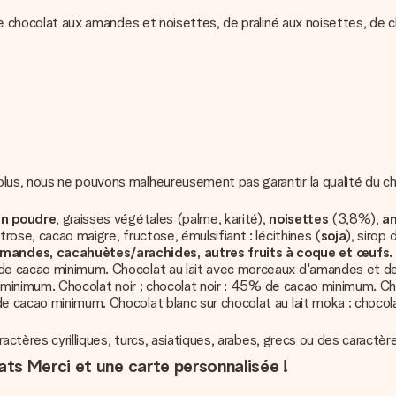
, de chocolat aux amandes et noisettes, de praliné aux noisettes, de
 plus, nous ne pouvons malheureusement pas garantir la qualité du
 en poudre
, graisses végétales (palme, karité),
noisettes
(3,8%),
a
trose, cacao maigre, fructose, émulsifiant : lécithines (
soja
), sirop
amandes, cacahuètes/arachides, autres fruits à coque et œufs.
 de cacao minimum. Chocolat au lait avec morceaux d'amandes et de
cao minimum. Chocolat noir ; chocolat noir : 45% de cacao minimum. C
de cacao minimum. Chocolat blanc sur chocolat au lait moka ; choco
aractères cyrilliques, turcs, asiatiques, arabes, grecs ou des caractèr
ts Merci et une carte personnalisée !