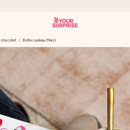
à chocolat
Boîte cadeau Merci
 éclair – pour que vous puissiez l’offrir au bon moment, quand cel
 note de 4,7 sur Google Reviews (total de tous les pays où nous s
rénom, votre photo ou un message qui touche le cœur. Sans complic