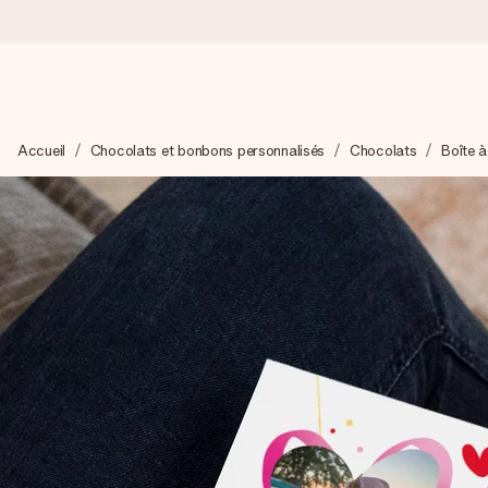
Commandé ce jour, expédié sous 24h
Accueil
Chocolats et bonbons personnalisés
Chocolats
Boîte 
Nous préparons votre cadeau avec attention et l’envoyons en un
4,7 (sur la base de +15 000 avis)
Nos cadeaux sont appréciés. Les clients nous attribuent une
Carte de vœux gratuite
Créez quelque chose d’unique en quelques étapes – avec son p