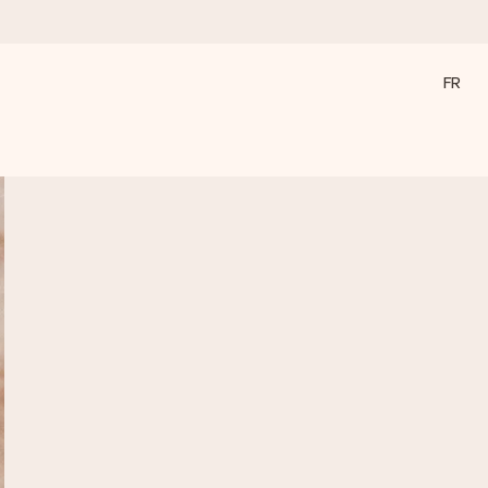
FR
a compte le plus.
ommes présents).
ations, juste tout l’amour pour le moment idéal.