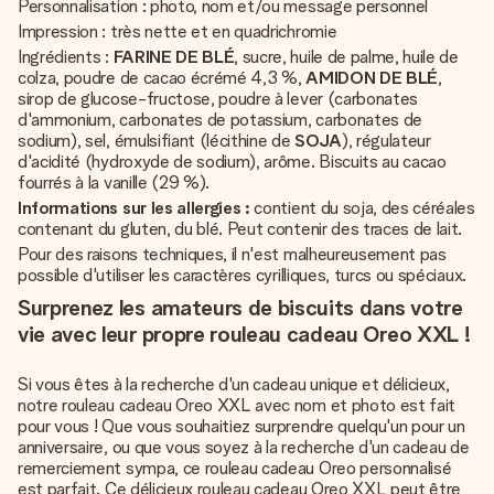
Personnalisation : photo, nom et/ou message personnel
Impression : très nette et en quadrichromie
Ingrédients :
FARINE DE BLÉ
, sucre, huile de palme, huile de
colza, poudre de cacao écrémé 4,3 %,
AMIDON DE BLÉ
,
sirop de glucose-fructose, poudre à lever (carbonates
d'ammonium, carbonates de potassium, carbonates de
sodium), sel, émulsifiant (lécithine de
SOJA
), régulateur
d'acidité (hydroxyde de sodium), arôme. Biscuits au cacao
fourrés à la vanille (29 %).
Informations sur les allergies :
contient du soja, des céréales
contenant du gluten, du blé. Peut contenir des traces de lait.
Pour des raisons techniques, il n'est malheureusement pas
possible d'utiliser les caractères cyrilliques, turcs ou spéciaux.
Surprenez les amateurs de biscuits dans votre
vie avec leur propre rouleau cadeau Oreo XXL !
Si vous êtes à la recherche d'un cadeau unique et délicieux,
notre rouleau cadeau Oreo XXL avec nom et photo est fait
pour vous ! Que vous souhaitiez surprendre quelqu'un pour un
anniversaire, ou que vous soyez à la recherche d'un cadeau de
remerciement sympa, ce rouleau cadeau Oreo personnalisé
est parfait. Ce délicieux rouleau cadeau Oreo XXL peut être