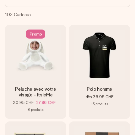
Créez quelque chose d’unique en quelques étapes – avec
son prénom, votre photo ou un message qui touche le cœur.
Sans complications, juste tout l’amour pour le moment idéal.
103
Cadeaux
Promo
Peluche avec votre
Polo homme
visage - ItsieMe
dès
36.95 CHF
30.95 CHF
27.86 CHF
15
produits
6
produits