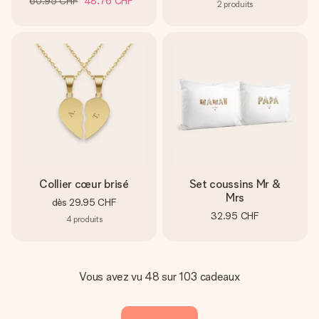
60.95 CHF
48.76 CHF
2
produits
Collier cœur brisé
Set coussins Mr &
Mrs
dès
29.95 CHF
32.95 CHF
4
produits
Vous avez vu 48 sur 103 cadeaux