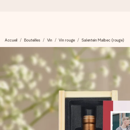
Commandé ce jour, expédié sous 24h
Accueil
Bouteilles
Vin
Vin rouge
Salentein Malbec (rouge)
Nous préparons votre cadeau avec attention et l’envoyons en un
4,7 (sur la base de +15 000 avis)
Nos cadeaux sont appréciés. Les clients nous attribuent une
Carte de vœux gratuite
Créez quelque chose d’unique en quelques étapes – avec son p