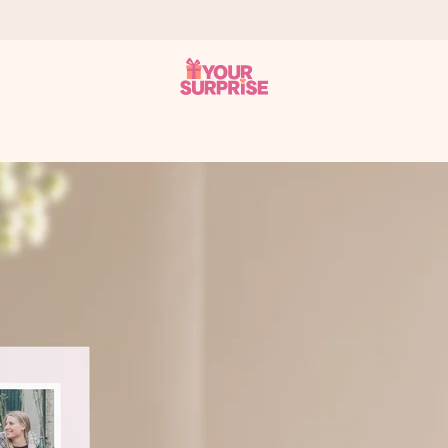
 éclair – pour que vous puissiez l’offrir au bon moment, quand cel
 note de 4,7 sur Google Reviews (total de tous les pays où nous s
rénom, votre photo ou un message qui touche le cœur. Sans complic