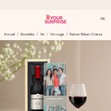
FR
Commandé ce jour, expédié sous 24h
Accueil
Bouteilles
Vin
Vin rouge
Ramon Bilbao Crianza
Nous préparons votre cadeau avec attention et l’envoyons
en un éclair – pour que vous puissiez l’offrir au bon moment,
quand cela compte le plus.
4,7 (sur la base de +15 000 avis)
Nos cadeaux sont appréciés. Les clients nous attribuent
une note de 4,7 sur Google Reviews (total de tous les
pays où nous sommes présents).
Carte de vœux gratuite