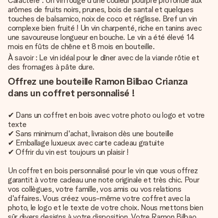
Caractère : Un vin rouge d'une couleur pourpre profonde aux
arômes de fruits noirs, prunes, bois de santal et quelques
touches de balsamico, noix de coco et réglisse. Bref un vin
complexe bien fruité ! Un vin charpenté, riche en tanins avec
une savoureuse longueur en bouche. Le vin a été élevé 14
mois en fûts de chêne et 8 mois en bouteille.
À savoir : Le vin idéal pour le dîner avec de la viande rôtie et
des fromages à pâte dure.
Offrez une bouteille Ramon Bilbao Crianza
dans un coffret personnalisé !
✔ Dans un coffret en bois avec votre photo ou logo et votre
texte
✔ Sans minimum d'achat, livraison dès une bouteille
✔ Emballage luxueux avec carte cadeau gratuite
✔ Offrir du vin est toujours un plaisir !
Un coffret en bois personnalisé pour le vin que vous offrez
garantit à votre cadeau une note originale et très chic. Pour
vos collègues, votre famille, vos amis ou vos relations
d'affaires. Vous créez vous-même votre coffret avec la
photo, le logo et le texte de votre choix. Nous mettons bien
sûr divers designs à votre disposition. Votre Ramon Bilbao