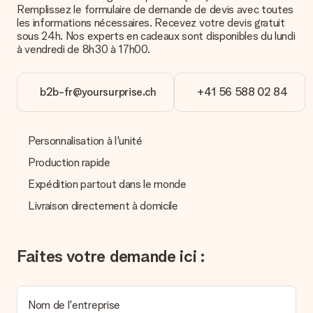
Remplissez le formulaire de demande de devis avec toutes
les informations nécessaires. Recevez votre devis gratuit
Délai de livraison, options de livraison et frais
sous 24h. Nos experts en cadeaux sont disponibles du lundi
à vendredi de 8h30 à 17h00.
de port
Est-ce que je peux choisir la date de livraison ?
Il n’est, en ce moment, pas possible de choisir une date
b2b-fr@yoursurprise.ch
+41 56 588 02 84
précise pour votre cadeau.
Quel est le délai de livraison ? Quand est-ce que mon
cadeau sera livré ?
Personnalisation à l'unité
Le délai de livraison est indiqué sur la page du produit choisi.
Production rapide
Quelles sont les options de livraison ?
Expédition partout dans le monde
Pour l’instant, il n’est pas (encore) possible de choisir une
Livraison directement à domicile
option de livraison. Le cadeau commandé vous est envoyé par
la poste ou par transporteur. Si vous voulez savoir de quelle
manière votre paquet vous sera livré, merci de bien vouloir
contacter notre service client.
Faites votre demande ici :
Paiement
Comment puis-je régler ma commande ?
Nom de l'entreprise
Nous proposons les formes de paiement suivantes : Paypal,