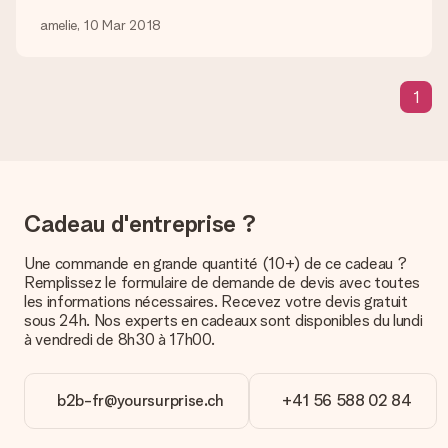
amelie, 10 Mar 2018
Quel est le délai de livraison ? Quand est-ce que mon
cadeau sera livré ?
Le délai de livraison est indiqué sur la page du produit choisi.
1
Quelles sont les options de livraison ?
Pour l’instant, il n’est pas (encore) possible de choisir une
option de livraison. Le cadeau commandé vous est envoyé par
la poste ou par transporteur. Si vous voulez savoir de quelle
manière votre paquet vous sera livré, merci de bien vouloir
contacter notre service client.
Cadeau d'entreprise ?
Paiement
Une commande en grande quantité (10+) de ce cadeau ?
Comment puis-je régler ma commande ?
Remplissez le formulaire de demande de devis avec toutes
Nous proposons les formes de paiement suivantes : Paypal,
les informations nécessaires. Recevez votre devis gratuit
carte bancaire ou par virement bancaire. Comptez un délai de
sous 24h. Nos experts en cadeaux sont disponibles du lundi
3 jours supplémentaires pour la livraison de votre cadeau en
à vendredi de 8h30 à 17h00.
cas de paiement par virement bancaire.
Réception du cadeau
b2b-fr@yoursurprise.ch
+41 56 588 02 84
Que puis-je faire si le cadeau ne me convient pas tout à
fait ?