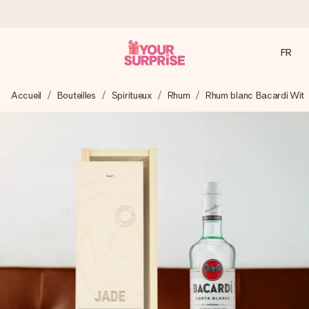
FR
Commandé ce jour, expédié sous 24h
Accueil
Bouteilles
Spiritueux
Rhum
Rhum blanc Bacardi Wit
Nous préparons votre cadeau avec attention et l’envoyons
en un éclair – pour que vous puissiez l’offrir au bon moment,
quand cela compte le plus.
4,7 (sur la base de +15 000 avis)
Nos cadeaux sont appréciés. Les clients nous attribuent
une note de 4,7 sur Google Reviews (total de tous les
pays où nous sommes présents).
Carte de vœux gratuite