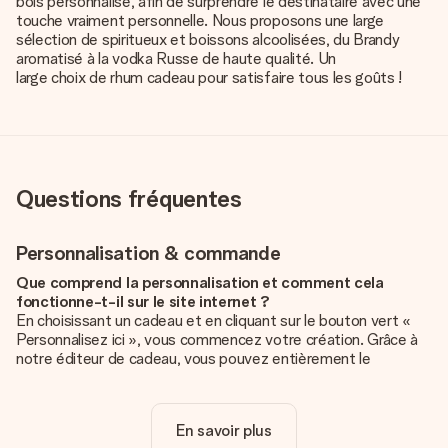
bois personnalisé, afin de surprendre le destinataire avec une
touche vraiment personnelle. Nous proposons une large
sélection de spiritueux et boissons alcoolisées, du Brandy
aromatisé à la vodka Russe de haute qualité. Un
large choix de rhum cadeau
pour satisfaire tous les goûts !
Questions fréquentes
Personnalisation & commande
Que comprend la personnalisation et comment cela
fonctionne-t-il sur le site internet ?
En choisissant un cadeau et en cliquant sur le bouton vert «
Personnalisez ici », vous commencez votre création. Grâce à
notre éditeur de cadeau, vous pouvez entièrement le
personnaliser à souhait en y ajoutant vos photos et/ou texte.
Vous pouvez même, si vous le désirez, choisir un design
unique pour ajouter une touche finale à votre cadeau.
En savoir plus