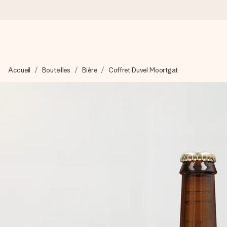
Commandé ce jour, expédié sous 24h
Accueil
Bouteilles
Bière
Coffret Duvel Moortgat
Nous préparons votre cadeau avec attention et l’envoyons en un
4,7 (sur la base de +15 000 avis)
Nos cadeaux sont appréciés. Les clients nous attribuent une
Carte de vœux gratuite
Créez quelque chose d’unique en quelques étapes – avec son p