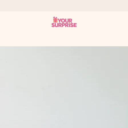
 éclair – pour que vous puissiez l’offrir au bon moment, quand cel
 note de 4,7 sur Google Reviews (total de tous les pays où nous s
rénom, votre photo ou un message qui touche le cœur. Sans complic