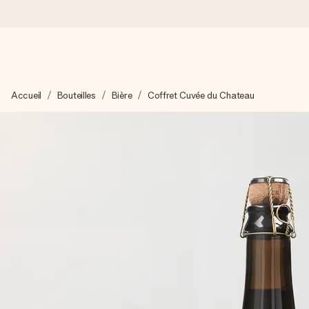
Commandé ce jour, expédié sous 24h
Accueil
Bouteilles
Bière
Coffret Cuvée du Chateau
Nous préparons votre cadeau avec attention et l’envoyons en un
4,7 (sur la base de +15 000 avis)
Nos cadeaux sont appréciés. Les clients nous attribuent une
Carte de vœux gratuite
Créez quelque chose d’unique en quelques étapes – avec son p