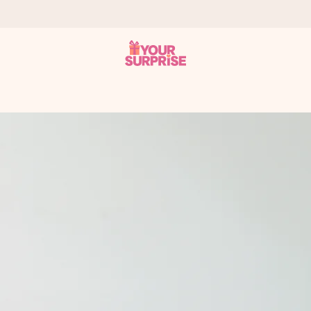
 éclair – pour que vous puissiez l’offrir au bon moment, quand cel
 note de 4,7 sur Google Reviews (total de tous les pays où nous s
rénom, votre photo ou un message qui touche le cœur. Sans complic