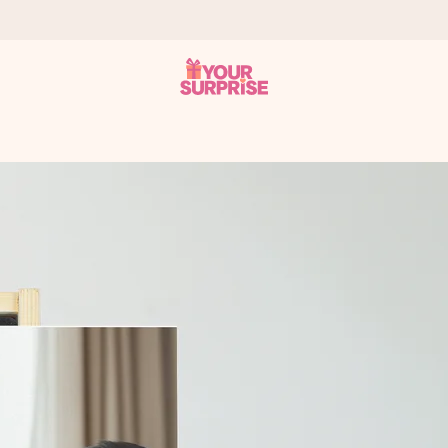
 éclair – pour que vous puissiez l’offrir au bon moment, quand cel
 note de 4,7 sur Google Reviews (total de tous les pays où nous s
rénom, votre photo ou un message qui touche le cœur. Sans complic