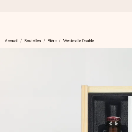
Commandé ce jour, expédié sous 24h
Accueil
Bouteilles
Bière
Westmalle Double
Nous préparons votre cadeau avec attention et l’envoyons en un
4,7 (sur la base de +15 000 avis)
Nos cadeaux sont appréciés. Les clients nous attribuent une
Carte de vœux gratuite
Créez quelque chose d’unique en quelques étapes – avec son p