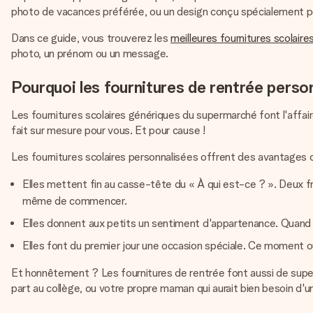
photo de vacances préférée, ou un design conçu spécialement pour l
Dans ce guide, vous trouverez les
meilleures fournitures scolaire
photo, un prénom ou un message.
Pourquoi les fournitures de rentrée perso
Les fournitures scolaires génériques du supermarché font l'affaire
fait sur mesure pour vous. Et pour cause !
Les fournitures scolaires personnalisées offrent des avantages 
Elles mettent fin au casse-tête du « À qui est-ce ? ». Deux fr
même de commencer.
Elles donnent aux petits un sentiment d'appartenance. Quand q
Elles font du premier jour une occasion spéciale. Ce moment où
Et honnêtement ? Les fournitures de rentrée font aussi de sup
part au collège, ou votre propre maman qui aurait bien besoin d'u