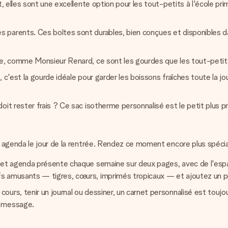
t, elles sont une excellente option pour les tout-petits à l'école pr
 parents. Ces boîtes sont durables, bien conçues et disponibles 
xie, comme Monsieur Renard, ce sont les gourdes que les tout-peti
c'est la gourde idéale pour garder les boissons fraîches toute la jour
it rester frais ? Ce sac isotherme personnalisé est le petit plus pr
 agenda le jour de la rentrée. Rendez ce moment encore plus spécia
 cet agenda présente chaque semaine sur deux pages, avec de l'espa
s amusants — tigres, cœurs, imprimés tropicaux — et ajoutez un pr
ours, tenir un journal ou dessiner, un carnet personnalisé est touj
n message.