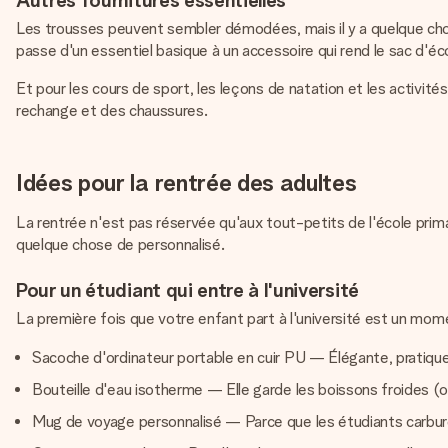
Autres fournitures essentielles
Les trousses peuvent sembler démodées, mais il y a quelque chos
passe d'un essentiel basique à un accessoire qui rend le sac d'éc
Et pour les cours de sport, les leçons de natation et les activi
rechange et des chaussures.
Idées pour la rentrée des adultes
La rentrée n'est pas réservée qu'aux tout-petits de l'école primai
quelque chose de personnalisé.
Pour un étudiant qui entre à l'université
La première fois que votre enfant part à l'université est un moment
Sacoche d'ordinateur portable en cuir PU — Élégante, pratiqu
Bouteille d'eau isotherme — Elle garde les boissons froides (ou
Mug de voyage personnalisé — Parce que les étudiants carburen