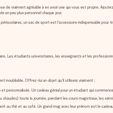
e de vraiment agréable à en avoir une qui vous est propre. Ajoute
ole un peu plus personnel chaque jour.
tés périscolaires, un sac de sport est l'accessoire indispensable po
re. Les étudiants universitaires, les enseignants et les professionne
 inoubliable. Offrez-lui un objet qu'il utilisera vraiment :
e et personnalisée. Un cadeau génial pour un étudiant qui commenc
 chaudes) toute la journée, pendant les cours magistraux, les sémina
t au thé et au café. Un grand mug avec leur prénom est le cadeau q