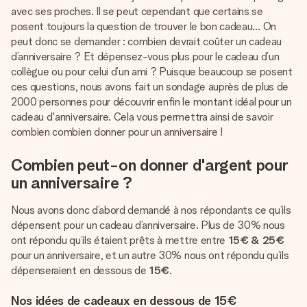
Créez quelque chose d’unique en quelques étapes – avec
avec ses proches. Il se peut cependant que certains se
son prénom, votre photo ou un message qui touche le cœur.
posent toujours la question de trouver le bon cadeau… On
Sans complications, juste tout l’amour pour le moment idéal.
peut donc se demander : combien devrait coûter un cadeau
d’anniversaire ? Et dépensez-vous plus pour le cadeau d’un
collègue ou pour celui d’un ami ? Puisque beaucoup se posent
ces questions, nous avons fait un sondage auprès de plus de
2000 personnes pour découvrir enfin le montant idéal pour un
cadeau d'anniversaire. Cela vous permettra ainsi de savoir
combien combien donner pour un anniversaire !
Combien peut-on donner d'argent pour
un anniversaire ?
Nous avons donc d’abord demandé à nos répondants ce qu’ils
dépensent pour un cadeau d’anniversaire. Plus de 30% nous
ont répondu qu’ils étaient prêts à mettre entre
15€ & 25€
pour un anniversaire, et un autre 30% nous ont répondu qu’ils
dépenseraient en dessous de
15€
.
Nos idées de cadeaux en dessous de
15€