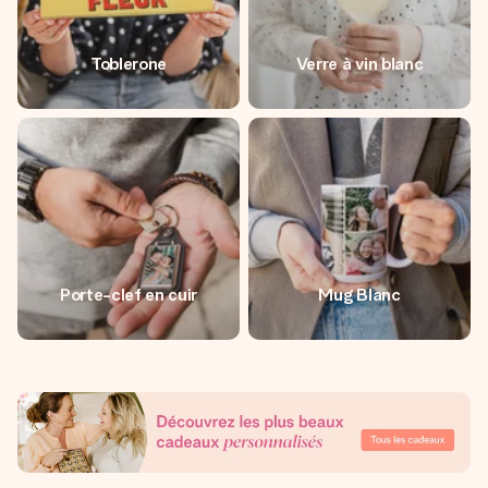
Toblerone
Verre à vin blanc
Porte-clef en cuir
Mug Blanc