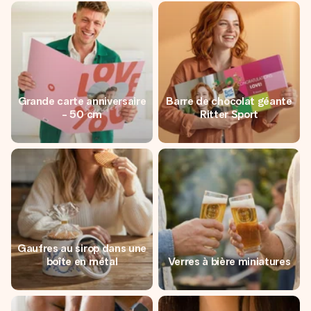
Grande carte anniversaire
Barre de chocolat géante
- 50 cm
Ritter Sport
Gaufres au sirop dans une
boîte en métal
Verres à bière miniatures