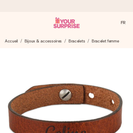
FR
Commandé ce jour, expédié sous 24h
Accueil
Bijoux & accessoires
Bracelets
Bracelet femme
Nous préparons votre cadeau avec attention et l’envoyons
en un éclair – pour que vous puissiez l’offrir au bon moment,
quand cela compte le plus.
4,7 (sur la base de +15 000 avis)
Nos cadeaux sont appréciés. Les clients nous attribuent
une note de 4,7 sur Google Reviews (total de tous les
pays où nous sommes présents).
Carte de vœux gratuite