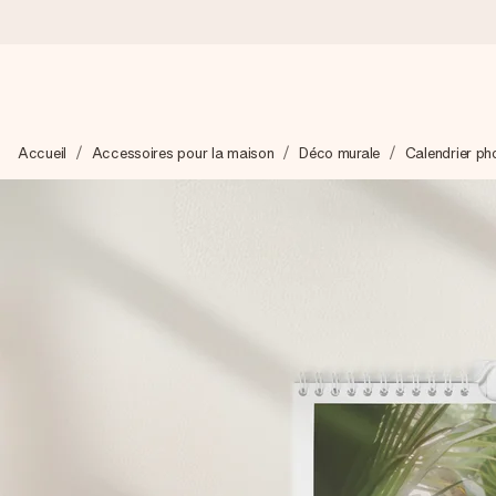
Commandé ce jour, expédié sous 24h
Accueil
Accessoires pour la maison
Déco murale
Calendrier ph
Nous préparons votre cadeau avec attention et l’envoyons en un
4,7 (sur la base de +15 000 avis)
Nos cadeaux sont appréciés. Les clients nous attribuent une
Carte de vœux gratuite
Créez quelque chose d’unique en quelques étapes – avec son p