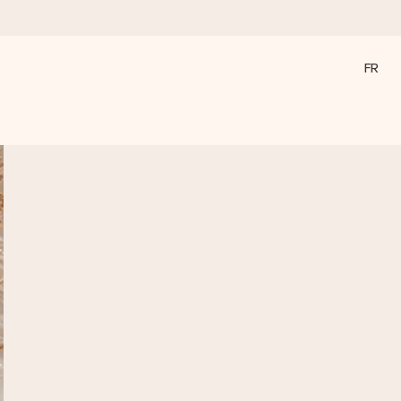
FR
a compte le plus.
ommes présents).
ations, juste tout l’amour pour le moment idéal.