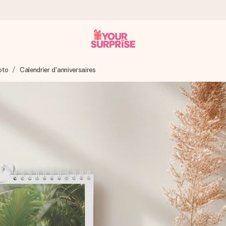
oto
Calendrier d'anniversaires
 éclair – pour que vous puissiez l’offrir au bon moment, quand cel
 note de 4,7 sur Google Reviews (total de tous les pays où nous s
rénom, votre photo ou un message qui touche le cœur. Sans complic