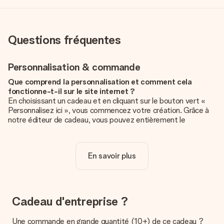
Questions fréquentes
Personnalisation & commande
Que comprend la personnalisation et comment cela
fonctionne-t-il sur le site internet ?
En choisissant un cadeau et en cliquant sur le bouton vert «
Personnalisez ici », vous commencez votre création. Grâce à
notre éditeur de cadeau, vous pouvez entièrement le
personnaliser à souhait en y ajoutant vos photos et/ou texte.
Vous pouvez même, si vous le désirez, choisir un design
unique pour ajouter une touche finale à votre cadeau.
En savoir plus
La personnalisation est-elle comprise dans le prix ?
Le prix affiché sur le site internet comprend la
personnalisation de votre cadeau. Bien plus simple ainsi !
Cadeau d'entreprise ?
Comment savoir si ma photo est de qualité suffisante ?
Nous voulons nous assurer que tu es entièrement satisfait de
Une commande en grande quantité (10+) de ce cadeau ?