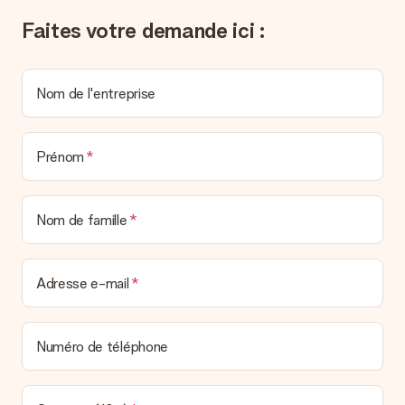
l’envoyons par e-mail avec la confirmation de commande. Vous
Faites votre demande ici :
pouvez de même retrouver votre facture dans votre espace
personnel MySurprise. Vous pouvez ainsi être tranquille et
envoyer directement le cadeau à l’heureux destinataire, pour
un véritable effet surprise !
Nom de l'entreprise
Prénom
Nom de famille
Adresse e-mail
Numéro de téléphone