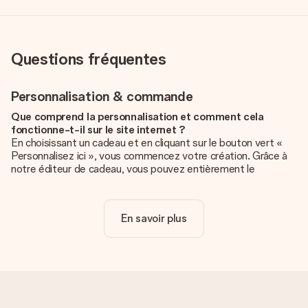
Questions fréquentes
Personnalisation & commande
Que comprend la personnalisation et comment cela
fonctionne-t-il sur le site internet ?
En choisissant un cadeau et en cliquant sur le bouton vert «
Personnalisez ici », vous commencez votre création. Grâce à
notre éditeur de cadeau, vous pouvez entièrement le
personnaliser à souhait en y ajoutant vos photos et/ou texte.
Vous pouvez même, si vous le désirez, choisir un design
unique pour ajouter une touche finale à votre cadeau.
En savoir plus
La personnalisation est-elle comprise dans le prix ?
Le prix affiché sur le site internet comprend la
personnalisation de votre cadeau. Bien plus simple ainsi !
Comment savoir si ma photo est de qualité suffisante ?
Nous voulons nous assurer que tu es entièrement satisfait de