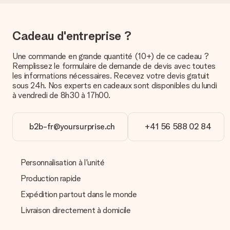
Pour l’instant, il n’est pas (encore) possible de choisir une
option de livraison. Le cadeau commandé vous est envoyé par
la poste ou par transporteur. Si vous voulez savoir de quelle
Cadeau d'entreprise ?
manière votre paquet vous sera livré, merci de bien vouloir
contacter notre service client.
Une commande en grande quantité (10+) de ce cadeau ?
Remplissez le formulaire de demande de devis avec toutes
Paiement
les informations nécessaires. Recevez votre devis gratuit
Comment puis-je régler ma commande ?
sous 24h. Nos experts en cadeaux sont disponibles du lundi
Nous proposons les formes de paiement suivantes : Paypal,
à vendredi de 8h30 à 17h00.
carte bancaire ou par virement bancaire. Comptez un délai de
3 jours supplémentaires pour la livraison de votre cadeau en
cas de paiement par virement bancaire.
b2b-fr@yoursurprise.ch
+41 56 588 02 84
Réception du cadeau
Que puis-je faire si le cadeau ne me convient pas tout à
Personnalisation à l'unité
fait ?
Nous déplorons le fait que votre cadeau ne vous plaise pas.
Production rapide
Vous pouvez dans ce cas contacter notre service client qui
Expédition partout dans le monde
vous aidera à trouver une solution satisfaisante.
Livraison directement à domicile
La facture est-elle envoyée avec le cadeau ?
Nous n’envoyons pas de facture avec le cadeau. Nous vous